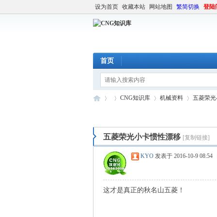
设为首页
收藏本站
网站地图
繁简切换
登陆
首页
CNG知识库
机械资料
五菱荣光
五菱荣光小卡惯性漂移
[复制链接]
C
»
›
›
›
KYO
发表于 2016-10-9 08:54
这才是真正的秋名山五菱！