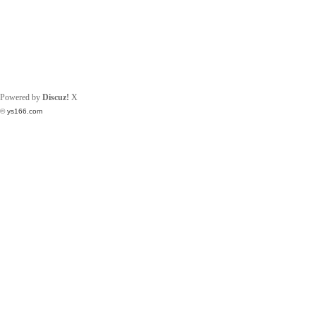
Powered by
Discuz!
X
©
ys166.com