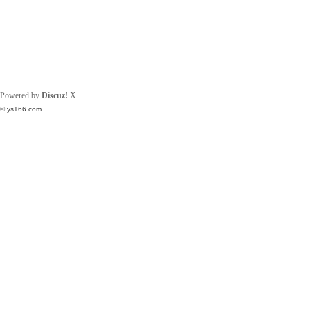
Powered by
Discuz!
X
©
ys166.com