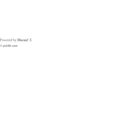
Powered by
Discuz!
X
©
ys166.com