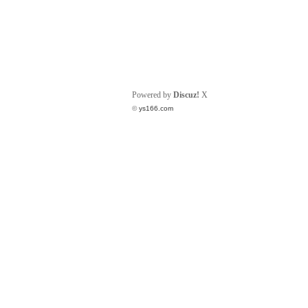
Powered by
Discuz!
X
©
ys166.com