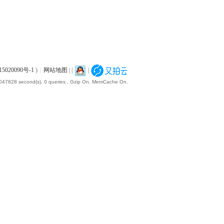
5020090号-1
)
|
网站地图
|
|
|
.047828 second(s), 0 queries , Gzip On, MemCache On.