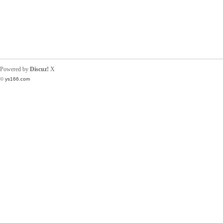
Powered by
Discuz!
X
©
ys166.com