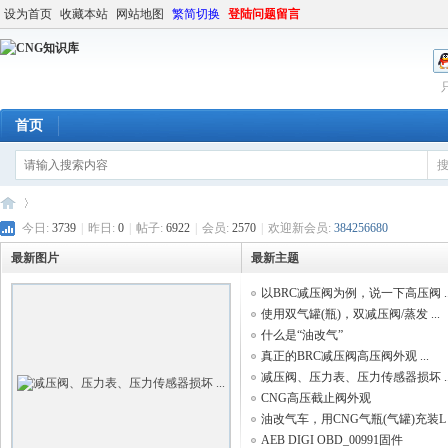
设为首页
收藏本站
网站地图
繁简切换
登陆问题留言
首页
今日:
3739
|
昨日:
0
|
帖子:
6922
|
会员:
2570
|
欢迎新会员:
384256680
最新图片
最新主题
C
»
以BRC减压阀为例，说一下高压阀 ..
使用双气罐(瓶)，双减压阀/蒸发 ...
什么是“油改气”
真正的BRC减压阀高压阀外观 ...
减压阀、压力表、压力传感器损坏 ..
CNG高压截止阀外观
油改气车，用CNG气瓶(气罐)充装L .
AEB DIGI OBD_00991固件