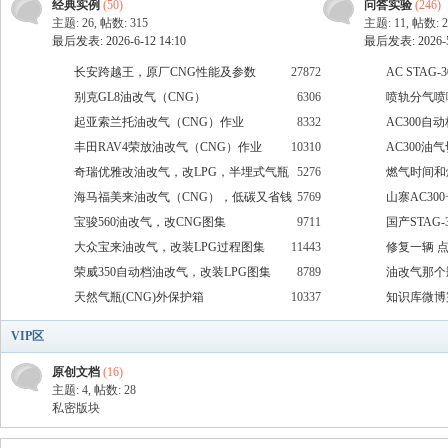
经典实例
(50)
问答实验
(246)
主题: 26
,
帖数: 315
主题: 11
,
帖数: 2
最后发表: 2026-6-12 14:10
最后发表: 2026-5-
长安跨越王，原厂CNG性能及参数
27872
AC STAG-
别克GL8油改气（CNG）
6306
更换引脚的
喷轨分气喷
起亚索兰托油改气（CNG）作业
8332
AC300自
丰田RAV4荣放油改气（CNG）作业
10310
AC300
奇瑞优雅改油改气，改LPG，半埋式气瓶
5276
燃气时间和
识
安放
海马福美来油改气（CNG），低碳又省钱
5769
山寨AC30
宝骏560油改气，改CNG图集
9711
国产STAG-3
大众宝来油改气，改装LPG过程图集
11443
持OBD Ada
修复一辆 点
荣威350自动档油改气，改装LPG图集
8789
门开度都不
油改气那个
天然气瓶(CNG)外保护箱
10337
知识库微博
VIP区
原创文档
(16)
主题: 4
,
帖数: 28
库
私密版块