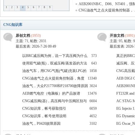
AEB2001NB/C、D06、NT401，强制 
1
2
3
4
5
6
7
8
9
CNG油改气之点火提前角控制器， ..
N
CNG知识库
原创文档
(1953)
开放文档
(1091)
主题: 71
,
帖数: 2031
主题: 95
,
帖数: 9
最后发表: 2026-7-26 09:49
最后发表: 2026-7-
以BRC减压阀为例，说一下高压阀为什么
573
真正的BR
会漏气
使用双气罐(瓶)，双减压阀/蒸发器的方法
643
减压阀、压
油改气车，用CNG气瓶(气罐)充装LPG的
1858
避免方法
CNG高压
G
方法
CNG油改气之点火提前角控制器，角度
13340
AEB DIGI
设置
油改气，大众P217700和P218700故障原因
3024
AEB2001
AEB燃气电控（电脑板）的产品族谱
13476
动
FT232R an
CNG减压阀(器)，高压阀与中压阀区别与
6604
AC STAG Mo
选用
CNG知识库，帐号获取指引
6059
EG Injecto
CNG知识库，帐号使用说明
4652
EG Dynam
油改气，P0420故障原因
3102
EG Oscar
知