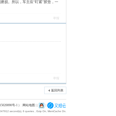
磨损。所以，车主应“盯紧”胶垫，一
举报
举报
返回列表
5020090号-1
)
|
网站地图
|
|
|
.047912 second(s), 6 queries , Gzip On, MemCache On.