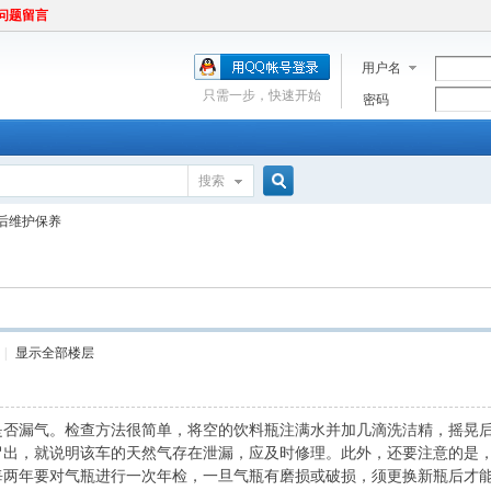
问题留言
用户名
只需一步，快速开始
密码
搜索
搜
”后维护保养
索
|
显示全部楼层
是否漏气。检查方法很简单，将空的饮料瓶注满水并加几滴洗洁精，摇晃
出，就说明该车的天然气存在泄漏，应及时修理。此外，还要注意的是，
每两年要对气瓶进行一次年检，一旦气瓶有磨损或破损，须更换新瓶后才