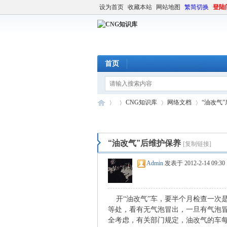
设为首页
收藏本站
网站地图
繁简切换
登陆
首页
CNG知识库
网络文档
“油改气
“油改气”后维护保养
[复制链接]
C
»
›
›
›
Admin
发表于 2012-2-14 09:30
开“油改气”车，要半个月检查一次
等处，看有无气泡冒出，一旦有气泡冒
全考虑，有关部门规定，油改气的车