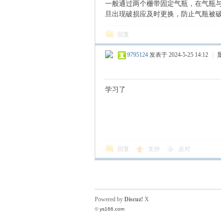
一般通过两个栅带固定气瓶，在气瓶与
旦出现破损应及时更换，防止气瓶被
N
回复
9795124
发表于 2024-5-25 14:12
|
学习了
G
回复
支持
反对
Powered by
Discuz!
X
©
ys166.com
知