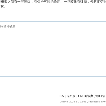
栅带之间有一层胶垫，有保护气瓶的作用。一旦胶垫有破损，气瓶将受到
破坏。
显示全部楼层
RSS
|
无图版
|
CNG知识库
(
鲁ICP备1
GMT+8, 2026-8-9 02:06
, Processed in 0