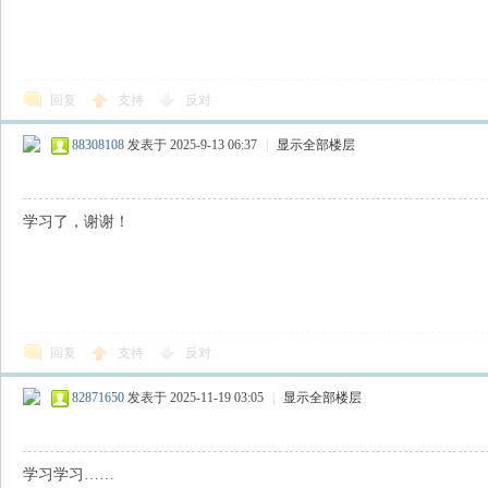
回复
支持
反对
88308108
发表于 2025-9-13 06:37
|
显示全部楼层
识
学习了，谢谢！
回复
支持
反对
82871650
发表于 2025-11-19 03:05
|
显示全部楼层
库
学习学习……