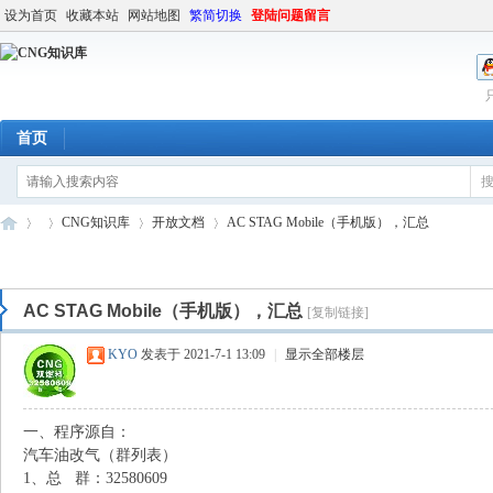
设为首页
收藏本站
网站地图
繁简切换
登陆问题留言
首页
CNG知识库
开放文档
AC STAG Mobile（手机版），汇总
AC STAG Mobile（手机版），汇总
[复制链接]
C
»
›
›
›
KYO
发表于 2021-7-1 13:09
|
显示全部楼层
一、程序源自：
汽车油改气（群列表）
1、总 群：32580609