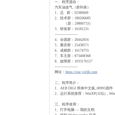
一、程序源自：
汽车油改气（群列表）
N
1、总 群：32580609
2、技术群：180206685
（原：29800733）
3、研发群：16181231
------------------
4、全国群：20442816
5、重庆群：25438571
6、成都群：16174755
7、车主群：873408368
8、故障群：1033176127
G
------------------
网址：
https://cng.ys166.com
二、程序简介：
1、AEB DIGI 简体中文版_00991固件
2、运行系统推荐：WinXP(32位)，Win7(
三、程序使用：
1、打开电脑 — 我的文档
知