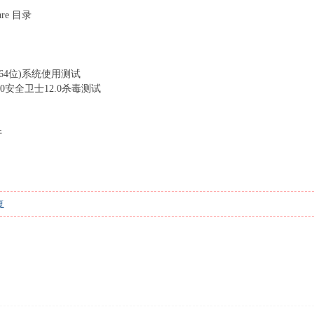
are 目录
7(64位)系统使用测试
0安全卫士12.0杀毒测试
件
复