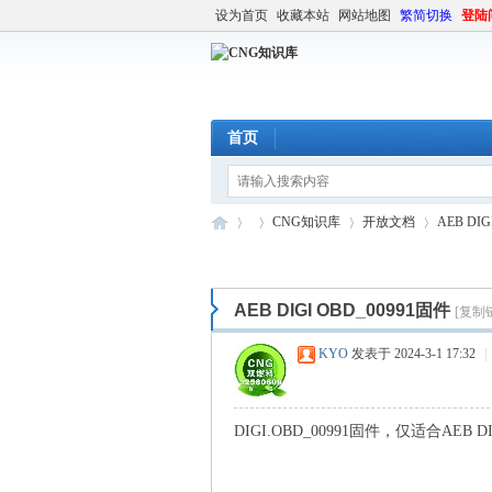
设为首页
收藏本站
网站地图
繁简切换
登陆
首页
CNG知识库
开放文档
AEB DIG
AEB DIGI OBD_00991固件
[复制
C
»
›
›
›
KYO
发表于 2024-3-1 17:32
|
DIGI.OBD_00991固件，仅适合AEB DI