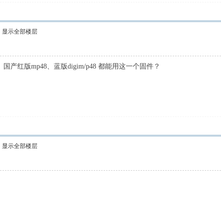
显示全部楼层
产红版mp48、蓝版digim/p48 都能用这一个固件？
显示全部楼层