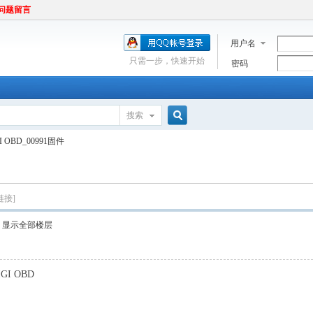
问题留言
用户名
只需一步，快速开始
密码
搜索
搜
I OBD_00991固件
索
链接]
显示全部楼层
GI OBD