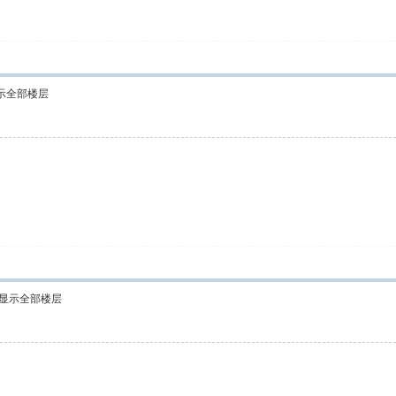
示全部楼层
显示全部楼层