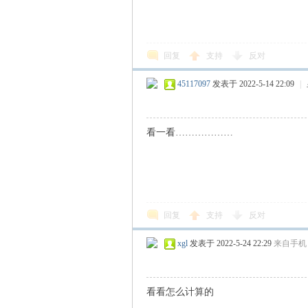
回复
支持
反对
45117097
发表于 2022-5-14 22:09
|
识
看一看………………
回复
支持
反对
xgl
发表于 2022-5-24 22:29
来自手机
库
看看怎么计算的