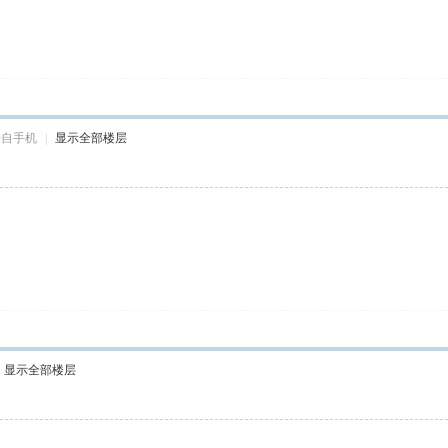
来自手机
|
显示全部楼层
显示全部楼层