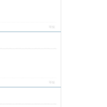
举报
举报