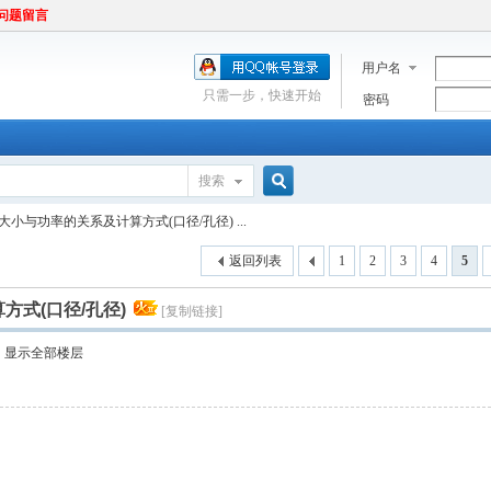
问题留言
用户名
只需一步，快速开始
密码
搜索
搜
小与功率的关系及计算方式(口径/孔径) ...
返回列表
1
2
3
4
5
索
式(口径/孔径)
[复制链接]
显示全部楼层