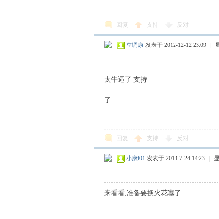
回复
支持
反对
空调康
发表于 2012-12-12 23:09
|
太牛逼了 支持
了
回复
支持
反对
小康l01
发表于 2013-7-24 14:23
|
来看看,准备要换火花塞了