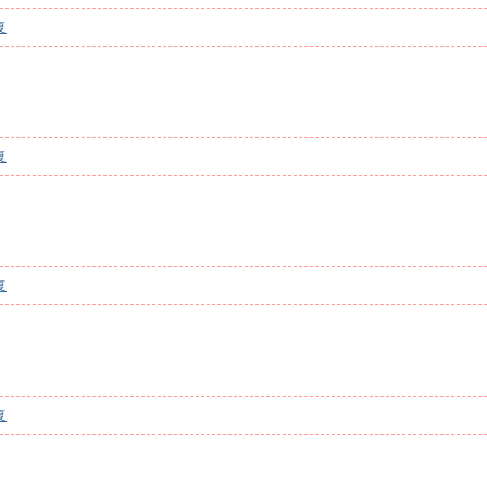
复
复
复
复