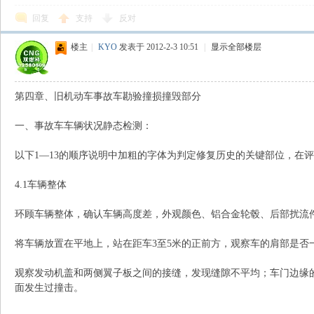
回复
支持
反对
楼主
|
KYO
发表于 2012-2-3 10:51
|
显示全部楼层
第四章、旧机动车事故车勘验撞损撞毁部分
一、事故车车辆状况静态检测：
以下1—13的顺序说明中加粗的字体为判定修复历史的关键部位，在
4.1车辆整体
环顾车辆整体，确认车辆高度差，外观颜色、铝合金轮毂、后部扰流
将车辆放置在平地上，站在距车3至5米的正前方，观察车的肩部是否
观察发动机盖和两侧翼子板之间的接缝，发现缝隙不平均；车门边缘
面发生过撞击。