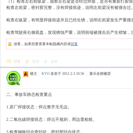
（1）检查左右前纵梁，观察左右梁是否经过焊接，是否有重新打胶
检查左前梁，密封胶完整，没有焊接痕迹，说明左前梁没有被撞击过
检查右纵梁，有明显焊接痕迹并且已经生锈，说明右前梁发生严重撞
检查驾驶座右侧底盘，发现锈蚀严重，说明前端被撞击后产生褶皱，
游客，如果您要查看本帖隐藏内容请
回复
回复
支持
反对
楼主
|
KYO
发表于 2012-2-3 10:56
|
显示全部楼层
二、事故车静态检查重点
1.原厂焊接状态：焊点整齐无毛边。
2.二氧化碳焊接状态：焊点不规则，周边显粗糙。
3.检查钢板结合密封处，密封胶结合状态。