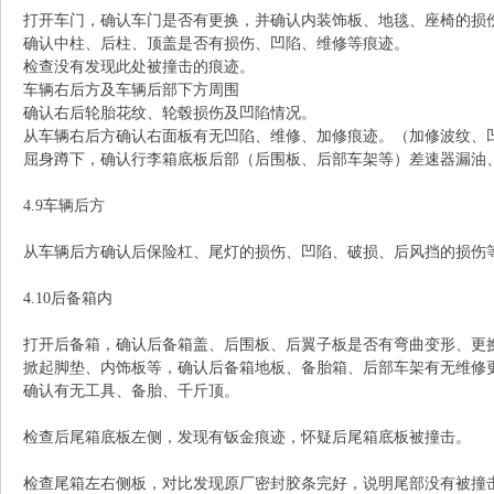
打开车门，确认车门是否有更换，并确认内装饰板、地毯、座椅的损
确认中柱、后柱、顶盖是否有损伤、凹陷、维修等痕迹。
检查没有发现此处被撞击的痕迹。
车辆右后方及车辆后部下方周围
确认右后轮胎花纹、轮毂损伤及凹陷情况。
从车辆右后方确认右面板有无凹陷、维修、加修痕迹。（加修波纹、
屈身蹲下，确认行李箱底板后部（后围板、后部车架等）差速器漏油
4.9车辆后方
从车辆后方确认后保险杠、尾灯的损伤、凹陷、破损、后风挡的损伤
4.10后备箱内
打开后备箱，确认后备箱盖、后围板、后翼子板是否有弯曲变形、更
掀起脚垫、内饰板等，确认后备箱地板、备胎箱、后部车架有无维修
确认有无工具、备胎、千斤顶。
检查后尾箱底板左侧，发现有钣金痕迹，怀疑后尾箱底板被撞击。
检查尾箱左右侧板，对比发现原厂密封胶条完好，说明尾部没有被