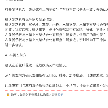
打开发动机盖，确认铭牌上的车架号与车身车架号是否一致，并确认
确认发动机有无异响及漏油情况。
确认发动机盖、翼子板、车架、内板、水箱支架、水箱下支架是否有
屈膝，观察底部，确认车架、悬挂的端部是否有凹陷、维修、更换的
左前翼子板与水箱上支架结合处有焊点生锈痕迹，但原厂的密封胶在
右前翼子板与水箱上支架结合处有焊点生锈痕迹，密封胶为手工涂抹
进一步确认。
4.5车辆左前方
确认左前轮胎花纹、轮毂损伤及凹陷情况。
从车辆左前方确认左侧板有无凹陷、维修、加修痕迹。（加修波纹、
此处左前门与左前翼子板接缝处缝隙上下不均匀，怀疑车架修复不到
游客，如果您要查看本帖隐藏内容请
回复