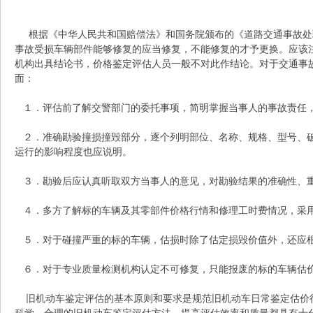
N
根据《中华人民共和国赔偿法》和国务院颁布的《道路交通事故处
事故受损车辆部件能够修复的应当修复，不能修复的才予更换。应该
机构出具结论书，价格鉴定评估人员一般不对此作结论。对于交通事
面：
１．评估前了解交警部门的委托事项，简明掌握当事人的事故责任，
２．准确勘验撞损撞毁部分，逐个列明部位、名称、规格、型号、破
运行的影响程度也应说明。
G
３．勘验后应认真听取双方当事人的意见，对勘验结果的准确性、重
４．多方了解标的车辆及其零部件价格行情和修理工时费情况，采用
５．对于碰撞严重的标的车辆，估损时除了估定损毁价值外，还应
６．对于专业质量检测机构认定不可修复，只能报废的标的车辆估价
旧机动车鉴定评估的基本原则和要求是规范旧机动车日常鉴定估价
知