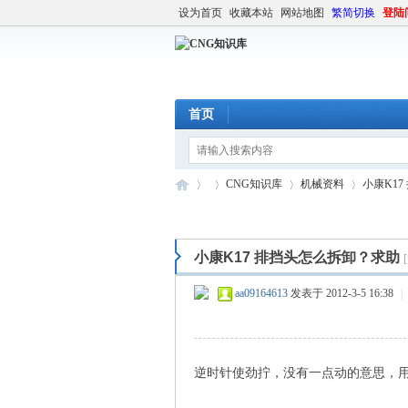
设为首页
收藏本站
网站地图
繁简切换
登陆
首页
CNG知识库
机械资料
小康K1
小康K17 排挡头怎么拆卸？求助
C
»
›
›
›
aa09164613
发表于 2012-3-5 16:38
|
逆时针使劲拧，没有一点动的意思，