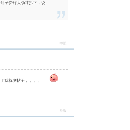
大钳子费好大劲才拆下，说
举报
上了我就发帖子，，，，，，
举报