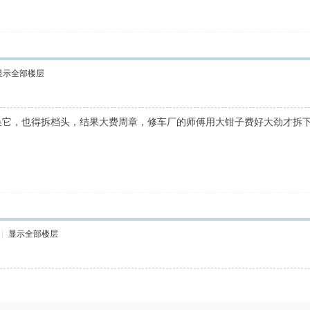
显示全部楼层
换它，也得拆档头，结果大费周章，修车厂的师傅用大钳子费好大劲才拆
|
显示全部楼层