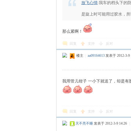
放飞心情
:
我车的档头下的
是旋上时可能用过胶水，所
那么紧啊！
回复
支持
反对
楼主
|
aa09164613
发表于 2012-3-9 
识
我用管儿钳子 一小下就送了，却是有
回复
支持
反对
库
天不亮不睡
发表于 2012-3-9 14:26
|