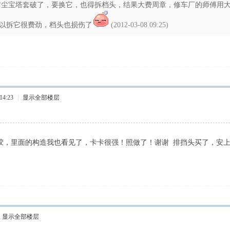
防尘宝塔套破了，要换它，也得拆档头，结果大费周章，修车厂的师傅用
以拆它很费劲，档头也损伤了
(2012-03-08 09:25)
14:23
|
显示全部楼层
胶，里面的构造我也看见了，卡卡很强！照做了！谢谢 排挡头买了，安
显示全部楼层