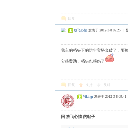
N
回复
放飞心情
发表于 2012-3-8 09:25
|
我车的档头下的防尘宝塔套破了，要
它很费劲，档头也损伤了
G
回复
支持
反对
Vikingr
发表于 2012-3-8 09:41
回 放飞心情 的帖子
知