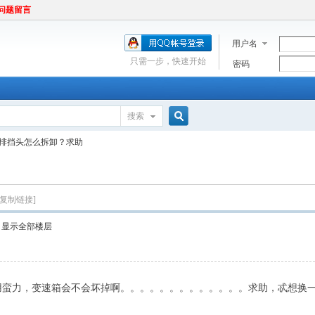
问题留言
用户名
只需一步，快速开始
密码
搜索
搜
7 排挡头怎么拆卸？求助
索
[复制链接]
显示全部楼层
用蛮力，变速箱会不会坏掉啊。。。。。。。。。。。。。求助，忒想换