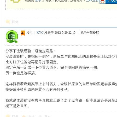
您需要
登录
才可以下载或查看，没有账号？
立即注册
回复
楼主
|
KYO
发表于 2012-5-29 22:15
|
显示全部楼层
识
分享下改装经验，避免走弯路：
安装滑轨时，先锯掉一侧的，然后拿与这测配套的那根去车上比对位
比对好了位置做再记号打眼固定。
固定完后一定试一下位置合适不。完全没问题再搞另一侧。
另一侧也是这样搞。
这样搞看着麻烦实际上省时省力，全锯掉原来的自己单独固定会很麻
搞好后座椅和原来位置不会有任何变动。
我就是改装前没有思考直接就上锯了走了点弯路，所幸最后还是改装
库
楼下是效果图。
回复
支持
反对