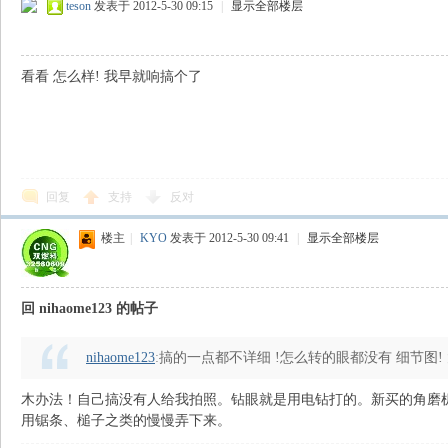
teson
发表于 2012-5-30 09:15
|
显示全部楼层
看看 怎么样! 我早就响搞个了
回复
支持
反对
楼主
|
KYO
发表于 2012-5-30 09:41
|
显示全部楼层
回 nihaome123 的帖子
nihaome123
:
搞的一点都不详细 !怎么转的眼都没有 细节图! 
木办法！自己搞没有人给我拍照。钻眼就是用电钻打的。新买的角磨
用锯条、槌子之类的慢慢弄下来。