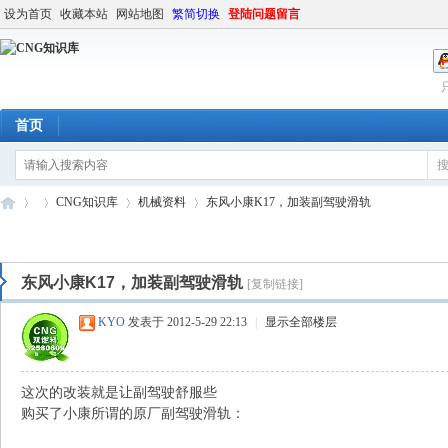
设为首页
收藏本站
网站地图
繁简切换
登陆问题留言
首页
CNG知识库
机械资料
东风小康K17，加装副驾驶滑轨
东风小康K17，加装副驾驶滑轨
[复制链接]
C
»
›
›
›
KYO
发表于 2012-5-29 22:13
|
显示全部楼层
这次的改装就是让副驾驶舒服些
购买了小康所谓的原厂副驾驶滑轨：