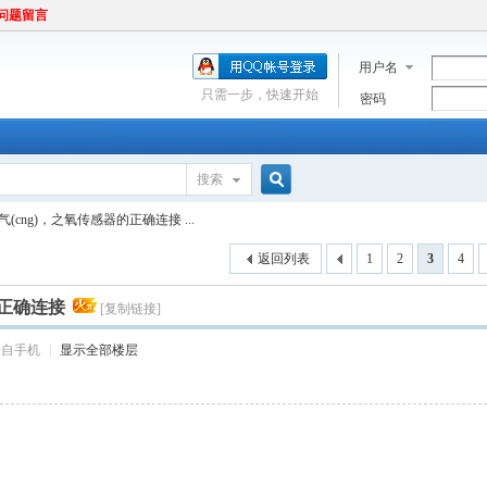
问题留言
用户名
只需一步，快速开始
密码
搜索
搜
(cng)，之氧传感器的正确连接 ...
返回列表
1
2
3
4
索
的正确连接
[复制链接]
来自手机
|
显示全部楼层