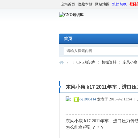
设为首页
收藏本站
网站地图
繁简切换
登陆
首页
CNG知识库
机械资料
东风小康 
东风小康 k17 2011年车，进
C
»
›
›
›
qq1986114
发表于 2013-9-2 13:54
|
东风小康 k17 2011年车，进口压力
怎么能查得到？？？