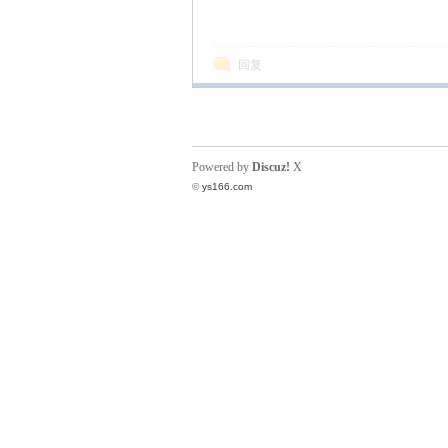
N
回复
Powered by
Discuz!
X
©
ys166.com
G
知