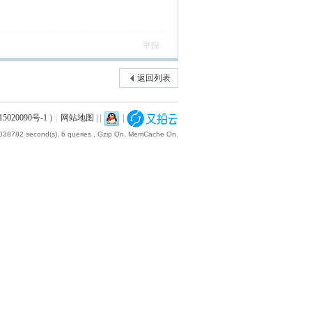
举报
返回列表
5020090号-1
)
|
网站地图
|
|
|
.038782 second(s), 6 queries , Gzip On, MemCache On.