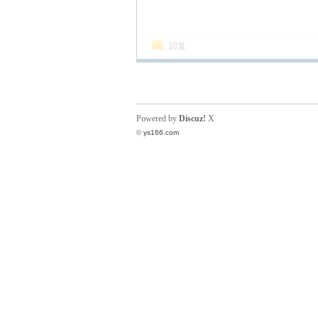
N
回复
Powered by
Discuz!
X
©
ys166.com
G
知