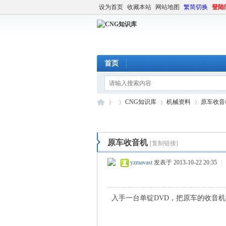
设为首页
收藏本站
网站地图
繁简切换
登陆
首页
CNG知识库
机械资料
原车收音
原车收音机
[复制链接]
C
»
›
›
›
yzmavast
发表于 2013-10-22 20:35
|
入手一台单锭DVD，把原车的收音