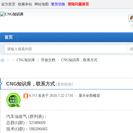
设为首页
收藏本站
网站地图
繁简切换
登陆问题留言
首页
CNG知识库
开放文档
CNG知识库，联系方式
CNG知识库，联系方式
[复制链接]
C
»
›
›
›
KYO
发表于 2020-7-22 17:01
|
显示全部楼层
汽车油改气 (群列表)：
总群(Q群)：32580609
技术(Q群)：180206685