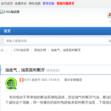
设为首页
收藏本站
网站地图
繁简切换
登陆问题留言
首页
CNG知识库
原创文档
油改气，油泵延时断开
油改气，油泵延时断开
[复制链接]
C
»
›
›
›
KYO
发表于 2021-7-9 16:31
|
显示全部楼层
有些电控不带单独的断油泵继电器线，想在烧气时断开汽油，断油
了减轻这个现象，用一块廉价的延时电路板来延时断开油泵，下面就