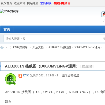
设为首页
收藏本站
网站地图
繁简切换
登陆问题留言
首页
CNG知识库
开放文档
AEB2001N 接线图（D06/OMVL/NGV通用）
AEB2001N 接线图（D06/OMVL/NGV通用）
[复制链接]
C
»
›
›
›
KYO
发表于 2021-8-15 09:45
|
显示全部楼层
AEB2001N 接线图（D06，OMVL，NT401、NT601（NGV），D07
源自：